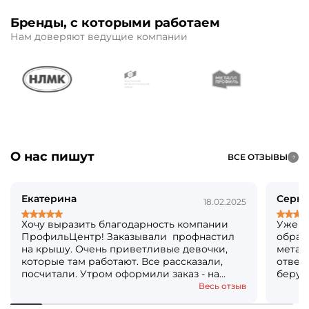
Бренды, с которыми работаем
Нам доверяют ведущие компании
О нас пишут
ВСЕ ОТЗЫВЫ
Екатерина
Серге
18.02.2025
Хочу выразить благодарность компании
Уже б
ПрофильЦентр! Заказывали профнастил
обращ
на крышу. Очень приветливые девочки,
метал
которые там работают. Все рассказали,
ответя
посчитали. Утром оформили заказ - на
берут
следующий день уже все было готово!
Кстат
Весь отзыв
Огромное вам спасибо! Решили, что ещё и
посто