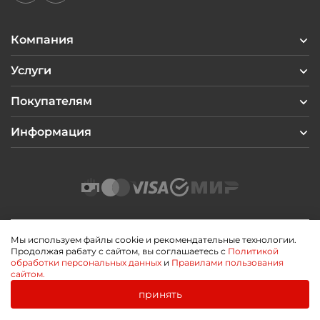
Компания
Услуги
Покупателям
Информация
Мы используем файлы cookie и рекомендательные технологии.
Продолжая рабату с сайтом, вы соглашаетесь с
Политикой
2026 © Профиль Центр
обработки персональных данных
и
Правилами пользования
Политика конфиденциальности
сайтом.
Пользовательское соглашение
Публичная оферта
принять
0
0
Разработано
Главная
Каталог
Корзина
Избранное
Войти