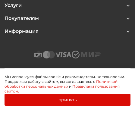
Услуги
Покупателям
Информация
Мы используем файлы cookie и рекомендательные технологии.
Продолжая рабату с сайтом, вы соглашаетесь с
Политикой
2026 © Профиль Центр
обработки персональных данных
и
Правилами пользования
Политика конфиденциальности
сайтом.
Пользовательское соглашение
Публичная оферта
принять
0
0
Разработано
Главная
Каталог
Корзина
Избранное
Войти