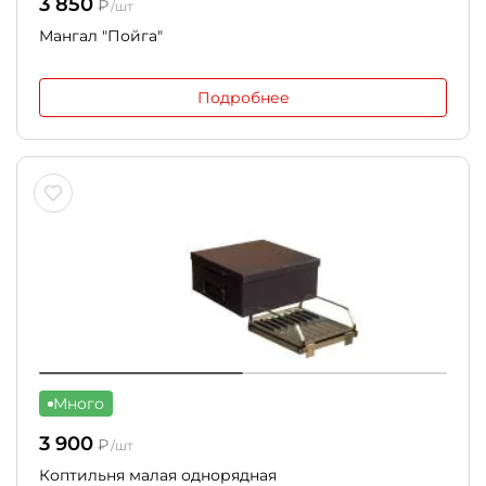
3 850
₽
/шт
Мангал "Пойга"
Подробнее
Много
3 900
₽
/шт
Коптильня малая однорядная