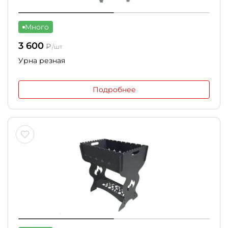
Много
3 600
₽
/шт
Урна резная
Подробнее