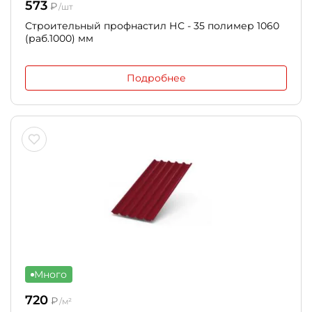
573
₽
/шт
Строительный профнастил НС - 35 полимер 1060
(раб.1000) мм
Подробнее
Много
720
₽
/м²