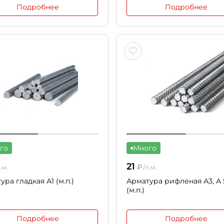
Подробнее
Подробнее
го
Много
21
₽
п.м.
/п.м.
ура гладкая А1 (м.п.)
Арматура рифленая А3, А
(м.п.)
Подробнее
Подробнее