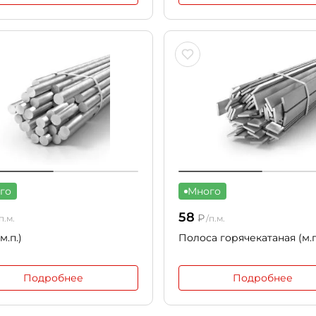
го
Много
58
₽
п.м.
/п.м.
м.п.)
Полоса горячекатаная (м.п
Подробнее
Подробнее