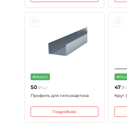
Много
Мно
50
47
₽
₽
/шт
/
Профиль для гипсокартона
Круг (
Подробнее