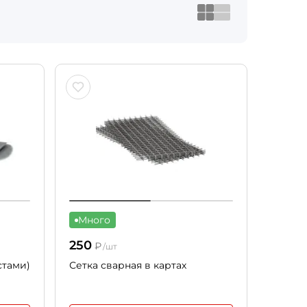
Много
250
₽
/шт
стами)
Сетка сварная в картах