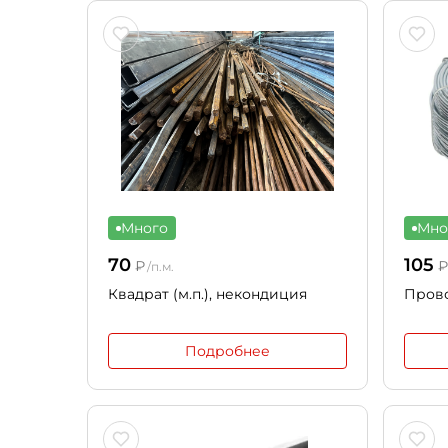
Много
Мно
70
105
₽
/п.м.
Квадрат (м.п.), некондиция
Прово
Подробнее