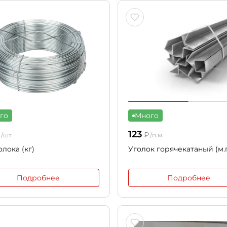
го
Много
123
₽
₽
/шт
/п.м.
лока (кг)
Уголок горячекатаный (м.п
Подробнее
Подробнее