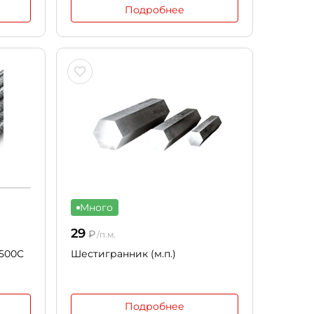
Подробнее
Много
29
₽
/п.м.
 500С
Шестигранник (м.п.)
Подробнее