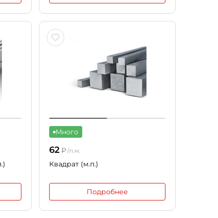
Много
62
₽
/п.м.
.)
Квадрат (м.п.)
Подробнее