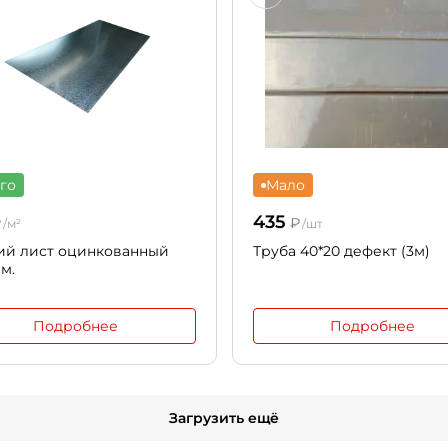
го
Мало
435
₽
₽
/м²
/шт
ий лист оцинкованный
Труба 40*20 дефект (3м)
мм.
Подробнее
Подробнее
Загрузить ещё