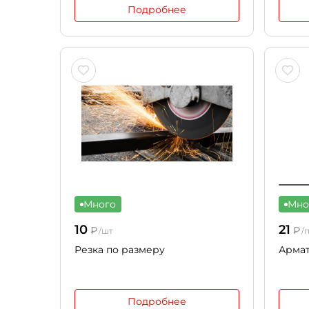
Подробнее
Много
Мно
10
21
₽
₽
/шт
/
Резка по размеру
Армат
Подробнее