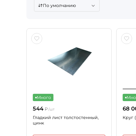
По умолчанию
Много
Мно
544
68 0
₽
/шт
Гладкий лист толстостенный,
Круг 
цинк