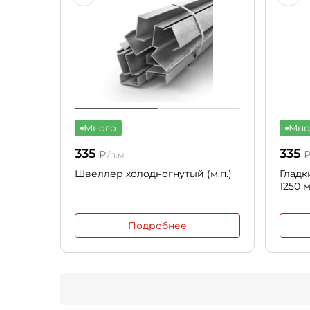
Много
Мно
335
335
₽
/п.м.
Швеллер холодногнутый (м.п.)
Гладк
1250 
Подробнее