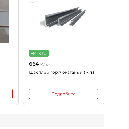
Много
664
₽
/п.м.
Швеллер горячекатаный (м.п.)
Подробнее