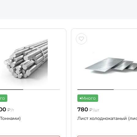
го
Много
00
780
₽
₽
/т
/шт
(Тоннами)
Лист холоднокатаный (ли