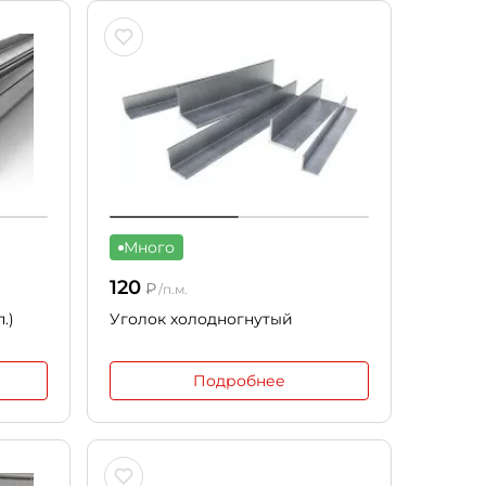
Много
120
₽
/п.м.
.)
Уголок холодногнутый
Подробнее