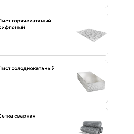
Лист горячекатаный
рифленый
Лист холоднокатаный
Сетка сварная