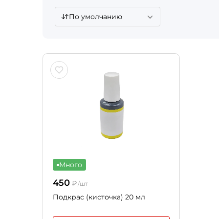
По умолчанию
Много
450
₽
/шт
Подкрас (кисточка) 20 мл