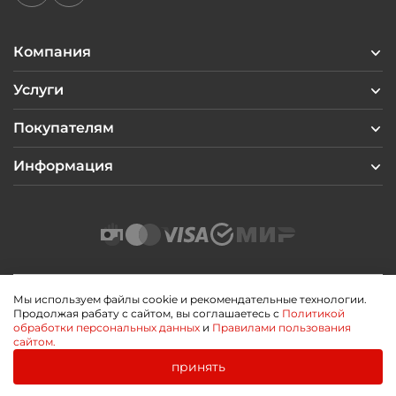
Компания
Услуги
Покупателям
Информация
Мы используем файлы cookie и рекомендательные технологии.
Продолжая рабату с сайтом, вы соглашаетесь с
Политикой
2026 © Профиль Центр
обработки персональных данных
и
Правилами пользования
Политика конфиденциальности
сайтом.
Пользовательское соглашение
Публичная оферта
принять
0
0
Разработано
Главная
Каталог
Корзина
Избранное
Войти