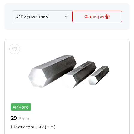
Фильтры
По умолчанию
Много
29
₽
/п.м.
Шестигранник (м.п.)