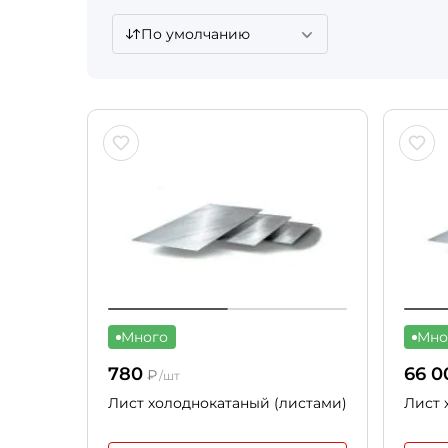
По умолчанию
Много
Мно
780
66 0
₽
/шт
Лист холоднокатаный (листами)
Лист 