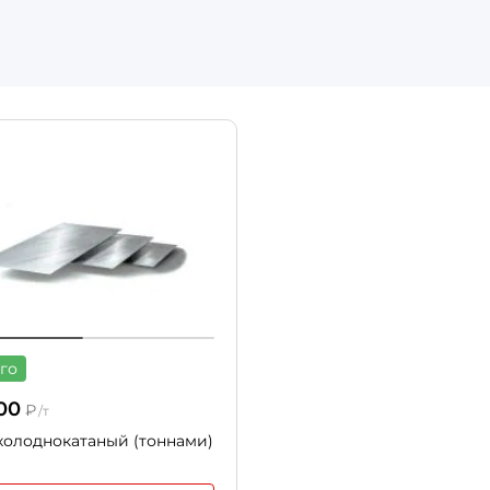
го
00
₽
/т
холоднокатаный (тоннами)