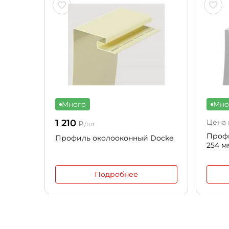
Много
Мно
1 210
Цена 
₽
/шт
Проф
Профиль околооконный Docke
254 м
Подробнее