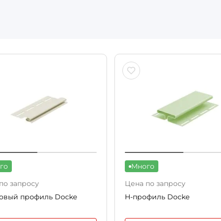
го
Много
по запросу
Цена по запросу
овый профиль Docke
H-профиль Docke