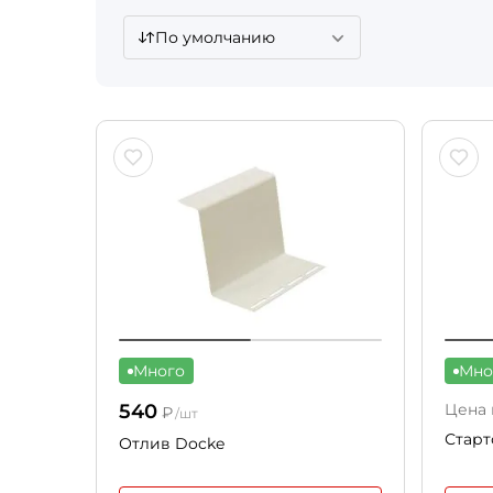
По умолчанию
Много
Мно
540
Цена 
₽
/шт
Старт
Отлив Docke