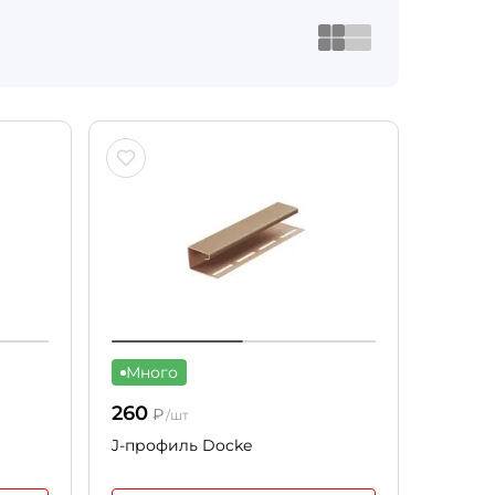
Много
260
₽
/шт
J-профиль Docke