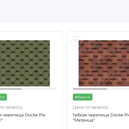
го
Много
по запросу
Цена по запросу
я черепица Docke Pie
Гибкая черепица Docke Pi
т"
"Матрица"