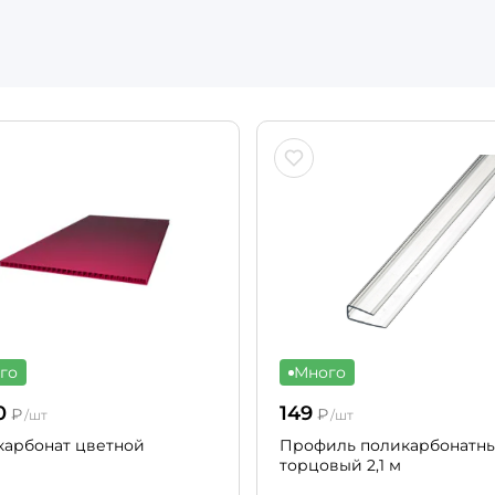
го
Много
0
149
₽
₽
/шт
/шт
арбонат цветной
Профиль поликарбонатн
торцовый 2,1 м