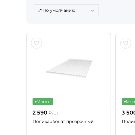
По умолчанию
Много
Мно
2 590
3 50
₽
/шт
Поликарбонат прозрачный
Полик