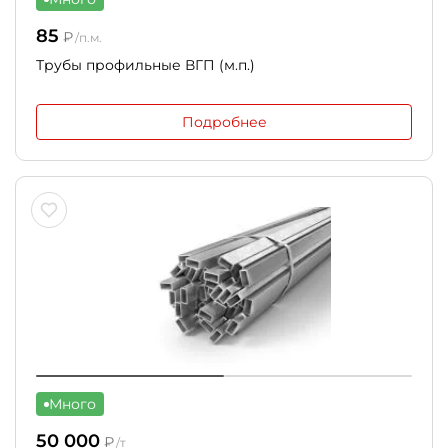
85
₽
/п.м.
Трубы профильные ВГП (м.п.)
Подробнее
Много
50 000
₽
/т